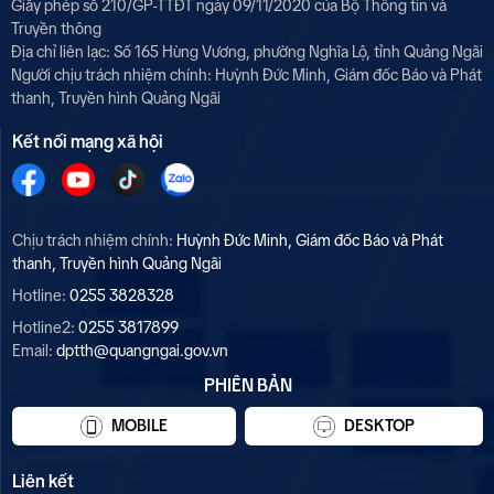
Giấy phép số 210/GP-TTĐT ngày 09/11/2020 của Bộ Thông tin và
Truyền thông
Địa chỉ liên lạc: Số 165 Hùng Vương, phường Nghĩa Lộ, tỉnh Quảng Ngãi
Người chịu trách nhiệm chính:
Huỳnh Đức Minh, Giám đốc Báo và Phát
thanh, Truyền hình Quảng Ngãi
Kết nối mạng xã hội
Chịu trách nhiệm chính:
Huỳnh Đức Minh, Giám đốc Báo và Phát
thanh, Truyền hình Quảng Ngãi
Hotline:
0255 3828328
Hotline2:
0255 3817899
Email:
dptth@quangngai.gov.vn
PHIÊN BẢN
MOBILE
DESKTOP
Liên kết