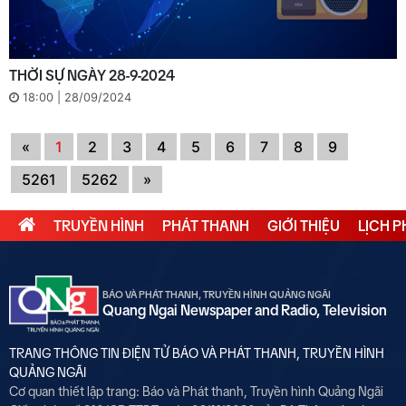
THỜI SỰ NGÀY 28-9-2024
18:00 | 28/09/2024
(current)
«
1
2
3
4
5
6
7
8
9
5261
5262
»
TRUYỀN HÌNH
PHÁT THANH
GIỚI THIỆU
LỊCH 
BÁO VÀ PHÁT THANH, TRUYỀN HÌNH QUẢNG NGÃI
Quang Ngai Newspaper and Radio, Television
TRANG THÔNG TIN ĐIỆN TỬ BÁO VÀ PHÁT THANH, TRUYỀN HÌNH
QUẢNG NGÃI
Cơ quan thiết lập trang: Báo và Phát thanh, Truyền hình Quảng Ngãi