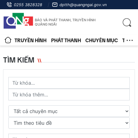
0255 3828328
dptth@quangngai.gov.vn
BÁO VÀ PHÁT THANH, TRUYỀN HÌNH
QUẢNG NGÃI
TRUYỀN HÌNH
PHÁT THANH
CHUYÊN MỤC
TIN T
TÌM KIẾM