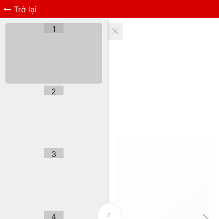
Trở lại
1
2
3
4