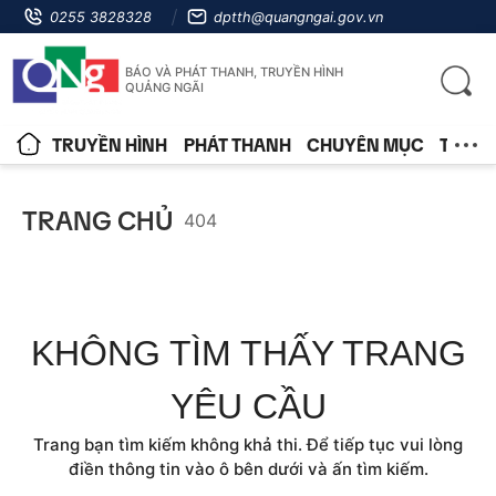
0255 3828328
dptth@quangngai.gov.vn
BÁO VÀ PHÁT THANH, TRUYỀN HÌNH
QUẢNG NGÃI
TRUYỀN HÌNH
PHÁT THANH
CHUYÊN MỤC
TIN T
TRANG CHỦ
404
KHÔNG TÌM THẤY TRANG
YÊU CẦU
Trang bạn tìm kiếm không khả thi. Để tiếp tục vui lòng
điền thông tin vào ô bên dưới và ấn tìm kiếm.