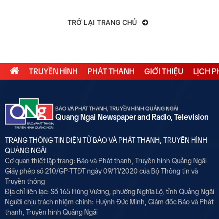
TRỞ LẠI TRANG CHỦ
TRUYỀN HÌNH
PHÁT THANH
GIỚI THIỆU
LỊCH 
BÁO VÀ PHÁT THANH, TRUYỀN HÌNH QUẢNG NGÃI
Quang Ngai Newspaper and Radio, Television
TRANG THÔNG TIN ĐIỆN TỬ BÁO VÀ PHÁT THANH, TRUYỀN HÌNH
QUẢNG NGÃI
Cơ quan thiết lập trang: Báo và Phát thanh, Truyền hình Quảng Ngãi
Giấy phép số 210/GP-TTĐT ngày 09/11/2020 của Bộ Thông tin và
Truyền thông
Địa chỉ liên lạc: Số 165 Hùng Vương, phường Nghĩa Lộ, tỉnh Quảng Ngãi
Người chịu trách nhiệm chính:
Huỳnh Đức Minh, Giám đốc Báo và Phát
thanh, Truyền hình Quảng Ngãi