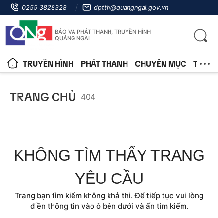
0255 3828328
dptth@quangngai.gov.vn
BÁO VÀ PHÁT THANH, TRUYỀN HÌNH
QUẢNG NGÃI
TRUYỀN HÌNH
PHÁT THANH
CHUYÊN MỤC
TIN T
TRANG CHỦ
404
KHÔNG TÌM THẤY TRANG
YÊU CẦU
Trang bạn tìm kiếm không khả thi. Để tiếp tục vui lòng
điền thông tin vào ô bên dưới và ấn tìm kiếm.