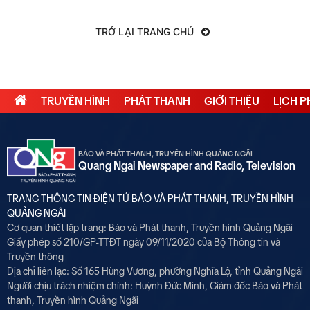
TRỞ LẠI TRANG CHỦ
TRUYỀN HÌNH
PHÁT THANH
GIỚI THIỆU
LỊCH 
BÁO VÀ PHÁT THANH, TRUYỀN HÌNH QUẢNG NGÃI
Quang Ngai Newspaper and Radio, Television
TRANG THÔNG TIN ĐIỆN TỬ BÁO VÀ PHÁT THANH, TRUYỀN HÌNH
QUẢNG NGÃI
Cơ quan thiết lập trang: Báo và Phát thanh, Truyền hình Quảng Ngãi
Giấy phép số 210/GP-TTĐT ngày 09/11/2020 của Bộ Thông tin và
Truyền thông
Địa chỉ liên lạc: Số 165 Hùng Vương, phường Nghĩa Lộ, tỉnh Quảng Ngãi
Người chịu trách nhiệm chính:
Huỳnh Đức Minh, Giám đốc Báo và Phát
thanh, Truyền hình Quảng Ngãi