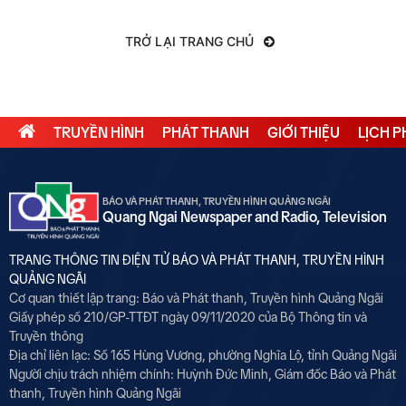
TRỞ LẠI TRANG CHỦ
TRUYỀN HÌNH
PHÁT THANH
GIỚI THIỆU
LỊCH 
BÁO VÀ PHÁT THANH, TRUYỀN HÌNH QUẢNG NGÃI
Quang Ngai Newspaper and Radio, Television
TRANG THÔNG TIN ĐIỆN TỬ BÁO VÀ PHÁT THANH, TRUYỀN HÌNH
QUẢNG NGÃI
Cơ quan thiết lập trang: Báo và Phát thanh, Truyền hình Quảng Ngãi
Giấy phép số 210/GP-TTĐT ngày 09/11/2020 của Bộ Thông tin và
Truyền thông
Địa chỉ liên lạc: Số 165 Hùng Vương, phường Nghĩa Lộ, tỉnh Quảng Ngãi
Người chịu trách nhiệm chính:
Huỳnh Đức Minh, Giám đốc Báo và Phát
thanh, Truyền hình Quảng Ngãi