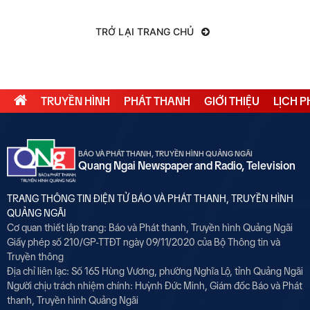
TRỞ LẠI TRANG CHỦ
TRUYỀN HÌNH
PHÁT THANH
GIỚI THIỆU
LỊCH 
BÁO VÀ PHÁT THANH, TRUYỀN HÌNH QUẢNG NGÃI
Quang Ngai Newspaper and Radio, Television
TRANG THÔNG TIN ĐIỆN TỬ BÁO VÀ PHÁT THANH, TRUYỀN HÌNH
QUẢNG NGÃI
Cơ quan thiết lập trang: Báo và Phát thanh, Truyền hình Quảng Ngãi
Giấy phép số 210/GP-TTĐT ngày 09/11/2020 của Bộ Thông tin và
Truyền thông
Địa chỉ liên lạc: Số 165 Hùng Vương, phường Nghĩa Lộ, tỉnh Quảng Ngãi
Người chịu trách nhiệm chính:
Huỳnh Đức Minh, Giám đốc Báo và Phát
thanh, Truyền hình Quảng Ngãi