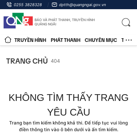
0255 3828328
dptth@quangngai.gov.vn
BÁO VÀ PHÁT THANH, TRUYỀN HÌNH
QUẢNG NGÃI
TRUYỀN HÌNH
PHÁT THANH
CHUYÊN MỤC
TIN T
TRANG CHỦ
404
KHÔNG TÌM THẤY TRANG
YÊU CẦU
Trang bạn tìm kiếm không khả thi. Để tiếp tục vui lòng
điền thông tin vào ô bên dưới và ấn tìm kiếm.