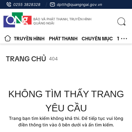
0255 3828328
dptth@quangngai.gov.vn
BÁO VÀ PHÁT THANH, TRUYỀN HÌNH
QUẢNG NGÃI
TRUYỀN HÌNH
PHÁT THANH
CHUYÊN MỤC
TIN T
TRANG CHỦ
404
KHÔNG TÌM THẤY TRANG
YÊU CẦU
Trang bạn tìm kiếm không khả thi. Để tiếp tục vui lòng
điền thông tin vào ô bên dưới và ấn tìm kiếm.