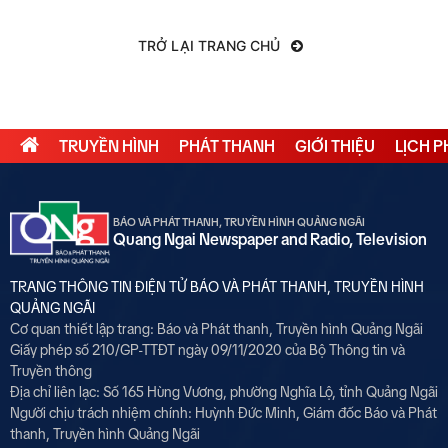
TRỞ LẠI TRANG CHỦ
TRUYỀN HÌNH
PHÁT THANH
GIỚI THIỆU
LỊCH 
BÁO VÀ PHÁT THANH, TRUYỀN HÌNH QUẢNG NGÃI
Quang Ngai Newspaper and Radio, Television
TRANG THÔNG TIN ĐIỆN TỬ BÁO VÀ PHÁT THANH, TRUYỀN HÌNH
QUẢNG NGÃI
Cơ quan thiết lập trang: Báo và Phát thanh, Truyền hình Quảng Ngãi
Giấy phép số 210/GP-TTĐT ngày 09/11/2020 của Bộ Thông tin và
Truyền thông
Địa chỉ liên lạc: Số 165 Hùng Vương, phường Nghĩa Lộ, tỉnh Quảng Ngãi
Người chịu trách nhiệm chính:
Huỳnh Đức Minh, Giám đốc Báo và Phát
thanh, Truyền hình Quảng Ngãi