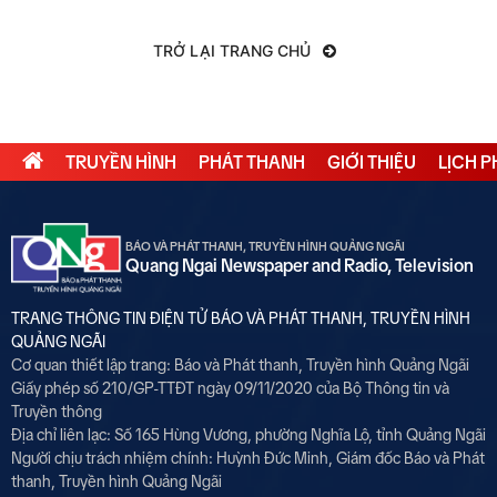
TRỞ LẠI TRANG CHỦ
TRUYỀN HÌNH
PHÁT THANH
GIỚI THIỆU
LỊCH 
BÁO VÀ PHÁT THANH, TRUYỀN HÌNH QUẢNG NGÃI
Quang Ngai Newspaper and Radio, Television
TRANG THÔNG TIN ĐIỆN TỬ BÁO VÀ PHÁT THANH, TRUYỀN HÌNH
QUẢNG NGÃI
Cơ quan thiết lập trang: Báo và Phát thanh, Truyền hình Quảng Ngãi
Giấy phép số 210/GP-TTĐT ngày 09/11/2020 của Bộ Thông tin và
Truyền thông
Địa chỉ liên lạc: Số 165 Hùng Vương, phường Nghĩa Lộ, tỉnh Quảng Ngãi
Người chịu trách nhiệm chính:
Huỳnh Đức Minh, Giám đốc Báo và Phát
thanh, Truyền hình Quảng Ngãi