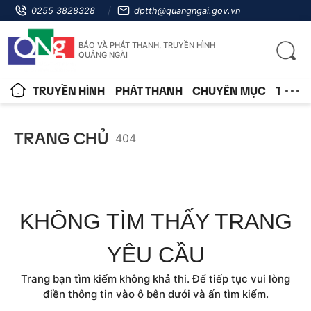
0255 3828328
dptth@quangngai.gov.vn
BÁO VÀ PHÁT THANH, TRUYỀN HÌNH
QUẢNG NGÃI
TRUYỀN HÌNH
PHÁT THANH
CHUYÊN MỤC
TIN T
TRANG CHỦ
404
KHÔNG TÌM THẤY TRANG
YÊU CẦU
Trang bạn tìm kiếm không khả thi. Để tiếp tục vui lòng
điền thông tin vào ô bên dưới và ấn tìm kiếm.