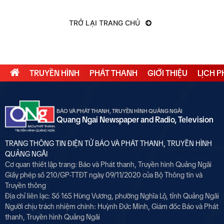
TRỞ LẠI TRANG CHỦ
TRUYỀN HÌNH
PHÁT THANH
GIỚI THIỆU
LỊCH 
BÁO VÀ PHÁT THANH, TRUYỀN HÌNH QUẢNG NGÃI
Quang Ngai Newspaper and Radio, Television
TRANG THÔNG TIN ĐIỆN TỬ BÁO VÀ PHÁT THANH, TRUYỀN HÌNH
QUẢNG NGÃI
Cơ quan thiết lập trang: Báo và Phát thanh, Truyền hình Quảng Ngãi
Giấy phép số 210/GP-TTĐT ngày 09/11/2020 của Bộ Thông tin và
Truyền thông
Địa chỉ liên lạc: Số 165 Hùng Vương, phường Nghĩa Lộ, tỉnh Quảng Ngãi
Người chịu trách nhiệm chính:
Huỳnh Đức Minh, Giám đốc Báo và Phát
thanh, Truyền hình Quảng Ngãi