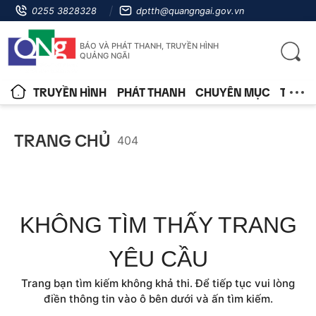
0255 3828328
dptth@quangngai.gov.vn
BÁO VÀ PHÁT THANH, TRUYỀN HÌNH
QUẢNG NGÃI
TRUYỀN HÌNH
PHÁT THANH
CHUYÊN MỤC
TIN T
TRANG CHỦ
404
KHÔNG TÌM THẤY TRANG
YÊU CẦU
Trang bạn tìm kiếm không khả thi. Để tiếp tục vui lòng
điền thông tin vào ô bên dưới và ấn tìm kiếm.